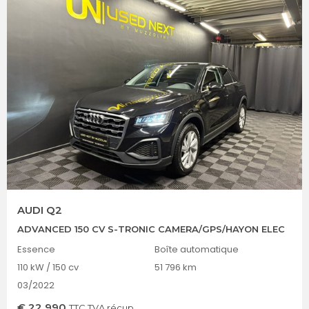
AUDI Q2
ADVANCED 150 CV S-TRONIC CAMERA/GPS/HAYON ELEC
Essence
Boîte automatique
110 kW / 150 cv
51 796 km
03/2022
€
22 990
TTC TVA récup.