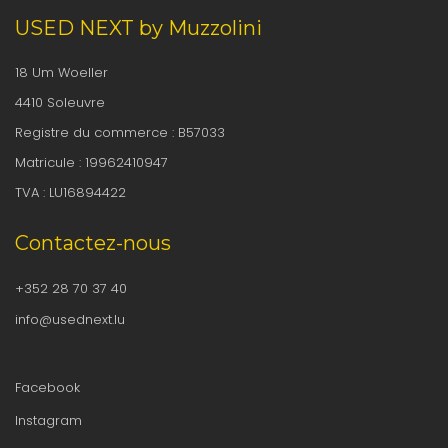
USED NEXT by Muzzolini
18 Um Woeller
4410 Soleuvre
Registre du commerce : B57033
Matricule : 19962410947
TVA : LU16894422
Contactez-nous
+352 28 70 37 40
info@usednext.lu
Facebook
Instagram