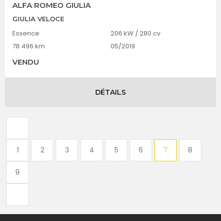
ALFA ROMEO GIULIA
GIULIA VELOCE
Essence
206 kW / 280 cv
78 496 km
05/2019
VENDU
DÉTAILS
1
2
3
4
5
6
7
8
9