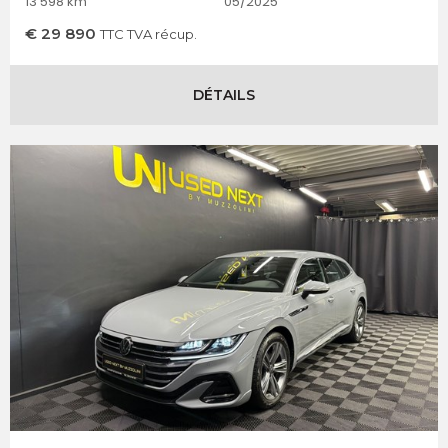
13 598 km
05/2025
€
29 890
TTC TVA récup.
DÉTAILS