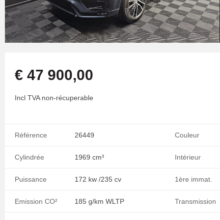
€ 47 900,00
Incl TVA non-récuperable
Référence
26449
Couleur
Cylindrée
1969 cm³
Intérieur
Puissance
172 kw /235 cv
1ère immat.
Emission CO²
185 g/km WLTP
Transmission