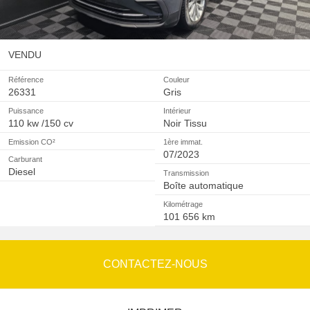
VENDU
Référence
Couleur
26331
Gris
Puissance
Intérieur
110 kw /150 cv
Noir Tissu
Emission CO²
1ère immat.
07/2023
Carburant
Diesel
Transmission
Boîte automatique
Kilométrage
101 656 km
CONTACTEZ-NOUS