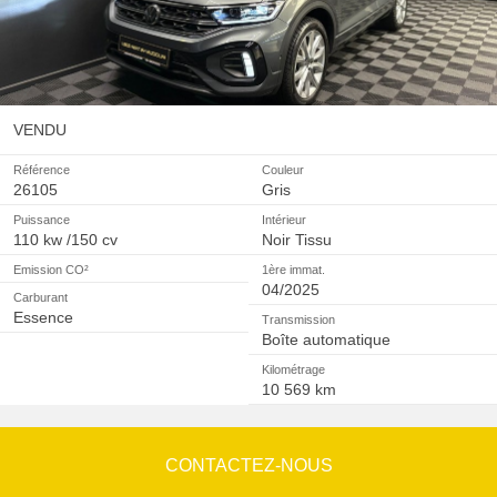
VENDU
Référence
Couleur
26105
Gris
Puissance
Intérieur
110 kw /150 cv
Noir Tissu
Emission CO²
1ère immat.
04/2025
Carburant
Essence
Transmission
Boîte automatique
Kilométrage
10 569 km
CONTACTEZ-NOUS