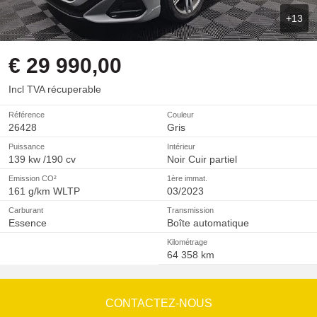
+13
€ 29 990,00
Incl TVA récuperable
Référence
Couleur
26428
Gris
Puissance
Intérieur
139 kw /190 cv
Noir Cuir partiel
Emission CO²
1ère immat.
161 g/km WLTP
03/2023
Carburant
Transmission
Essence
Boîte automatique
Kilométrage
64 358 km
CONTACTEZ-NOUS