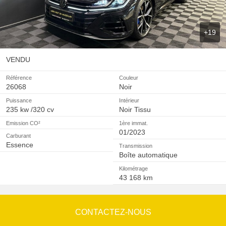
+19
VENDU
Référence
Couleur
26068
Noir
Puissance
Intérieur
235 kw /320 cv
Noir Tissu
Emission CO²
1ère immat.
01/2023
Carburant
Essence
Transmission
Boîte automatique
Kilométrage
43 168 km
CONTACTEZ-NOUS