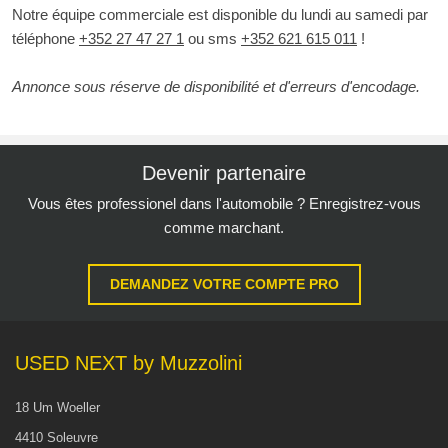
Notre équipe commerciale est disponible du lundi au samedi par
téléphone
+352 27 47 27 1
ou sms
+352 621 615 011
!
Annonce sous réserve de disponibilité et d'erreurs d'encodage.
Devenir partenaire
Vous êtes professionel dans l'automobile ? Enregistrez-vous
comme marchant.
DEMANDEZ VOTRE COMPTE PRO
USED NEXT by Muzzolini
18 Um Woeller
4410 Soleuvre