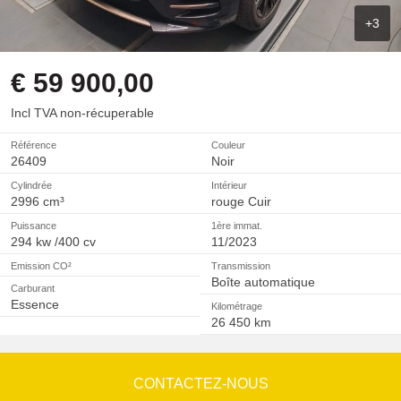
+3
€ 59 900,00
Incl TVA non-récuperable
Référence
Couleur
26409
Noir
Cylindrée
Intérieur
2996 cm³
rouge Cuir
Puissance
1ère immat.
294 kw /400 cv
11/2023
Emission CO²
Transmission
Boîte automatique
Carburant
Essence
Kilométrage
26 450 km
CONTACTEZ-NOUS