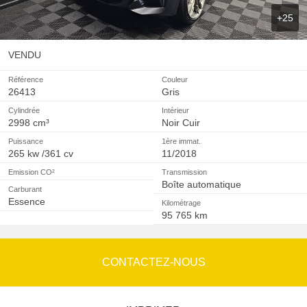
+25
VENDU
Référence
Couleur
26413
Gris
Cylindrée
Intérieur
2998 cm³
Noir Cuir
Puissance
1ère immat.
265 kw /361 cv
11/2018
Emission CO²
Transmission
Boîte automatique
Carburant
Essence
Kilométrage
95 765 km
CONTACTEZ-NOUS