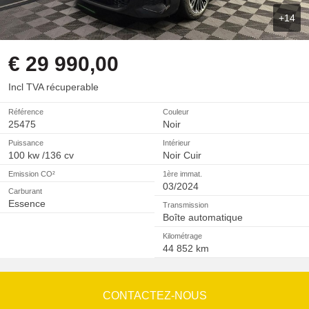
+14
€ 29 990,00
Incl TVA récuperable
Référence
Couleur
25475
Noir
Puissance
Intérieur
100 kw /136 cv
Noir Cuir
Emission CO²
1ère immat.
03/2024
Carburant
Essence
Transmission
Boîte automatique
Kilométrage
44 852 km
CONTACTEZ-NOUS