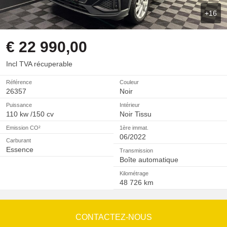
+16
€ 22 990,00
Incl TVA récuperable
Référence
Couleur
26357
Noir
Puissance
Intérieur
110 kw /150 cv
Noir Tissu
Emission CO²
1ère immat.
06/2022
Carburant
Essence
Transmission
Boîte automatique
Kilométrage
48 726 km
CONTACTEZ-NOUS