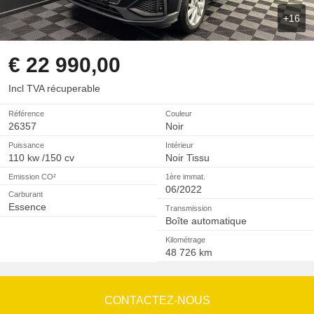
+16
€ 22 990,00
Incl TVA récuperable
Référence
Couleur
26357
Noir
Puissance
Intérieur
110 kw /150 cv
Noir Tissu
Emission CO²
1ère immat.
06/2022
Carburant
Essence
Transmission
Boîte automatique
Kilométrage
48 726 km
CONTACTEZ-NOUS