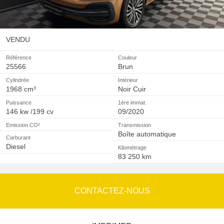
VENDU
Référence
Couleur
25566
Brun
Cylindrée
Intérieur
1968 cm³
Noir Cuir
Puissance
1ère immat.
146 kw /199 cv
09/2020
Emission CO²
Transmission
Boîte automatique
Carburant
Diesel
Kilométrage
83 250 km
CONTACTEZ-NOUS